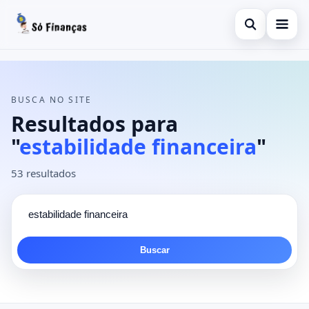
Abrir busca
Buscar no site
×
Inicial
Buscar por:
Finanças
BUSCA NO SITE
Pressione Enter para buscar ou ESC para fechar.
Resultados para
Empréstimo
"
estabilidade financeira
"
Informações
53 resultados
Investimentos
Consignado
Pessoal
Buscar