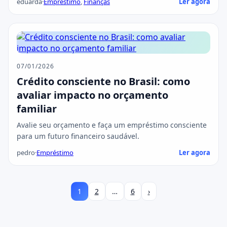
eduarda
·
Empréstimo
,
Finanças
Ler agora
07/01/2026
Crédito consciente no Brasil: como
avaliar impacto no orçamento
familiar
Avalie seu orçamento e faça um empréstimo consciente
para um futuro financeiro saudável.
pedro
·
Empréstimo
Ler agora
1
2
…
6
›