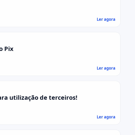
Ler agora
o Pix
Ler agora
a utilização de terceiros!
Ler agora