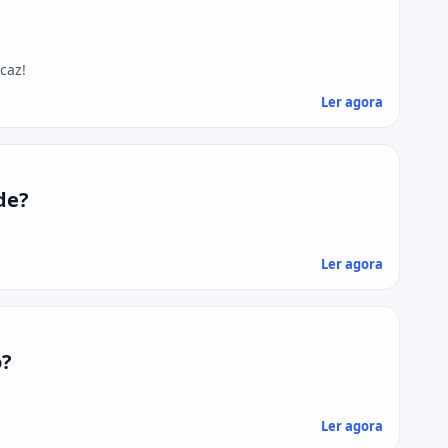
caz!
Ler agora
de?
Ler agora
o?
Ler agora