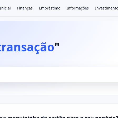
Inicial
Finanças
Empréstimo
Informações
Investiment
×
transação
"
a maquininha de cartão para o seu negócio