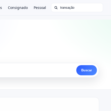
Buscar por:
os
Consignado
Pessoal
Buscar
?