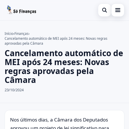
Abrir busca
Inicial
Início
›
Finanças
›
Cancelamento automático de MEI após 24 meses: Novas regras
Buscar no site
Finanças
×
aprovadas pela Câmara
Cancelamento automático de
Buscar por:
Empréstimo
MEI após 24 meses: Novas
Pressione Enter para buscar ou ESC para fechar.
Informações
regras aprovadas pela
Câmara
Investimentos
23/10/2024
Consignado
Pessoal
Nos últimos dias, a Câmara dos Deputados
aprovou um projeto de lei significativo para