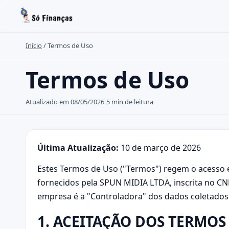
Início
/
Termos de Uso
Buscar no site
Termos de Uso
Buscar por:
Atualizado em 08/05/2026
5 min de leitura
Pressione Enter para buscar ou ESC para fechar.
Última Atualização:
10 de março de 2026
Estes Termos de Uso ("Termos") regem o acesso e
fornecidos pela SPUN MIDIA LTDA, inscrita no CNPJ
empresa é a "Controladora" dos dados coletados
1. ACEITAÇÃO DOS TERMOS