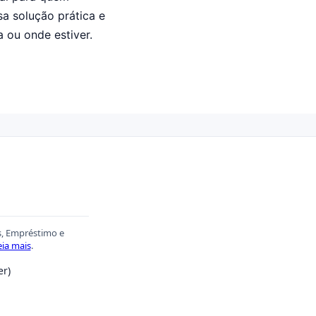
sa solução prática e
a ou onde estiver.
s, Empréstimo e
eia mais
.
er)