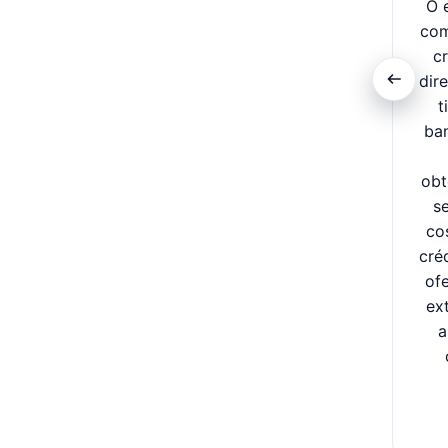
O 
com
c
dir
t
ban
obt
s
co
cré
of
ex
a