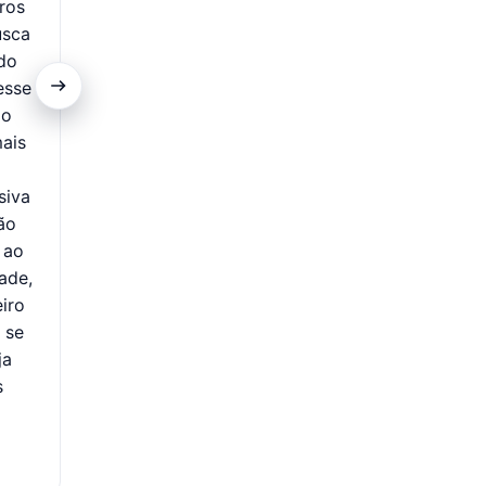
ros
Nosso processo de solicitação de empréstimo é rápid
usca
pensado para que você possa obter o dinheiro que p
do
enfrentar complicações. Com etapas simples e intuiti
esse
procedimento pode ser realizado de forma prática, m
 o
sem a necessidade de sair de casa. A ideia é tornar 
mais
crédito mais acessível, eliminando burocracias desne
reduzindo o tempo de espera. Dessa forma, você 
siva
tempo e ganha em conveniência, podendo resolv
ão
diretamente pelo celular ou computador. A agili
 ao
atendimento é uma das nossas prioridades, pois ente
ade,
em muitos casos, o crédito é necessário com urgência
iro
resolver imprevistos, quitar dívidas ou realizar plano
 se
oferecemos uma experiência eficiente, segura e des
ja
Ao escolher nossos serviços, você conta com um 
s
transparente e focado em facilitar a sua vida financeir
ao fim. Tudo isso com o compromisso de oferecer s
realmente atendem às suas necessidades.