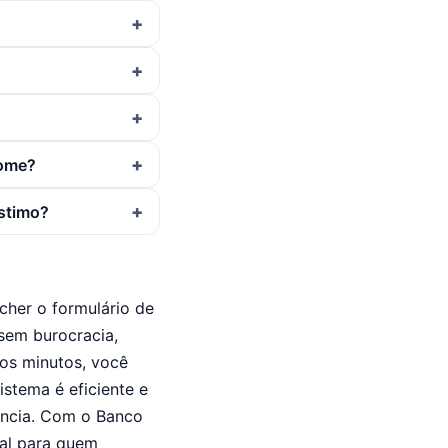
nome?
éstimo?
cher o formulário de
 sem burocracia,
os minutos, você
stema é eficiente e
rência. Com o Banco
eal para quem