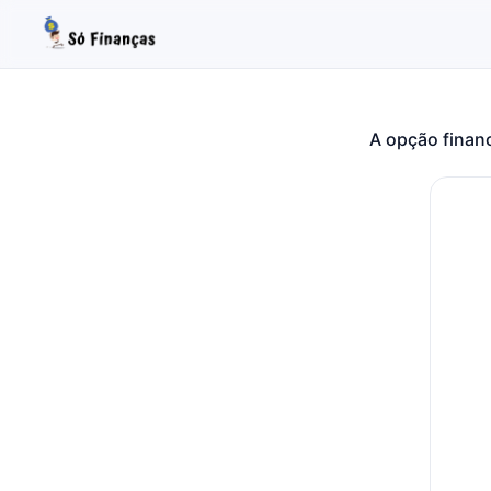
A opção financ
Buscar no site
Buscar por:
Pressione Enter para buscar ou ESC para fechar.