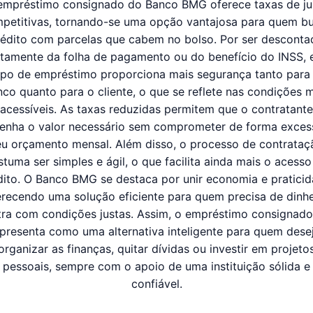
empréstimo consignado do Banco BMG oferece taxas de ju
petitivas, tornando-se uma opção vantajosa para quem b
rédito com parcelas que cabem no bolso. Por ser desconta
etamente da folha de pagamento ou do benefício do INSS, 
ipo de empréstimo proporciona mais segurança tanto para
co quanto para o cliente, o que se reflete nas condições 
acessíveis. As taxas reduzidas permitem que o contratante
enha o valor necessário sem comprometer de forma exces
eu orçamento mensal. Além disso, o processo de contrataç
stuma ser simples e ágil, o que facilita ainda mais o acesso
dito. O Banco BMG se destaca por unir economia e praticid
erecendo uma solução eficiente para quem precisa de dinhe
tra com condições justas. Assim, o empréstimo consignado
presenta como uma alternativa inteligente para quem dese
organizar as finanças, quitar dívidas ou investir em projeto
pessoais, sempre com o apoio de uma instituição sólida e
confiável.