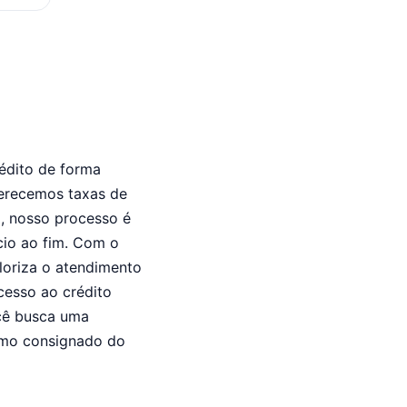
édito de forma
oferecemos taxas de
o, nosso processo é
ício ao fim. Com o
loriza o atendimento
cesso ao crédito
ocê busca uma
timo consignado do