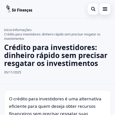
Abrir busca
Inicial
Início
›
Informações
›
Crédito para investidores: dinheiro rápido sem precisar resgatar os
Buscar no site
Finanças
×
investimentos
Crédito para investidores:
Buscar por:
Empréstimo
dinheiro rápido sem precisar
Pressione Enter para buscar ou ESC para fechar.
Informações
resgatar os investimentos
Investimentos
05/11/2025
Consignado
Pessoal
O crédito para investidores é uma alternativa
eficiente para quem deseja obter recursos
financeiros sem precisar resgatar suas