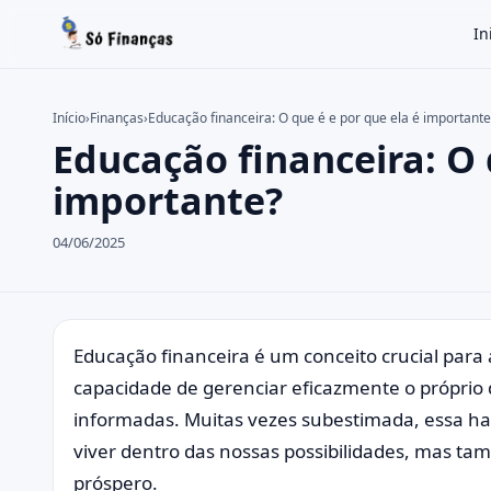
In
Início
›
Finanças
›
Educação financeira: O que é e por que ela é importante
Educação financeira: O 
Buscar no site
Buscar por:
importante?
Pressione Enter para buscar ou ESC para fechar.
04/06/2025
Educação financeira é um conceito crucial para
capacidade de gerenciar eficazmente o próprio 
informadas. Muitas vezes subestimada, essa ha
viver dentro das nossas possibilidades, mas ta
próspero.