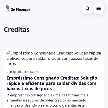
Abrir busca
Inicial
Creditas
Buscar no site
Finanças
×
Buscar por:
Empréstimo
Creditas
Pressione Enter para buscar ou ESC para fechar.
Informações
Investimentos
Consignado
16/05/2024
Consignado
Empréstimo Consignado Creditas: Solução
rápida e eficiente para saldar dívidas com
Pessoal
baixas taxas de juros
O empréstimo consignado é uma das formas mais
eficientes e seguras de obter crédito no mercado
financeiro. Usando o salário como garantia, esta