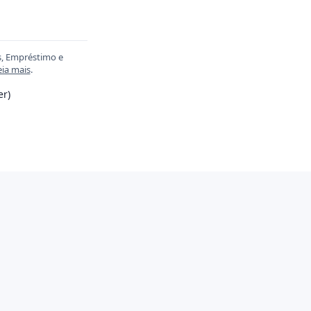
s, Empréstimo e
eia mais
.
er)