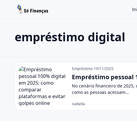
In
empréstimo digital
Buscar no site
Buscar por:
empréstimo digital
Pressione Enter para buscar ou ESC para fechar.
Empréstimo
19/11/2025
Empréstimo pessoal 1
No cenário financeiro de 2025,
como as pessoas acessam…
isabella