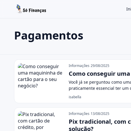
In
Pagamentos
Buscar no site
Buscar por:
Pagamentos
Pressione Enter para buscar ou ESC para fechar.
Informações
29/08/2025
Como conseguir uma 
Você já se perguntou como uma
praticamente essencial ter um 
isabella
Informações
13/08/2025
Pix tradicional, com
solução?