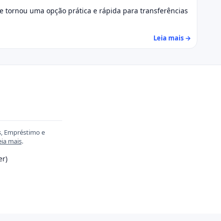
se tornou uma opção prática e rápida para transferências
Leia mais →
s, Empréstimo e
eia mais
.
er)