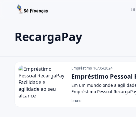
In
RecargaPay
Buscar no site
Buscar por:
RecargaPay
Pressione Enter para buscar ou ESC para fechar.
Empréstimo
16/05/2024
Empréstimo Pessoal R
Em um mundo onde a agilidade e
Empréstimo Pessoal RecargaPa
bruno