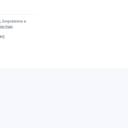
s, Empréstimo e
eia mais
.
er)