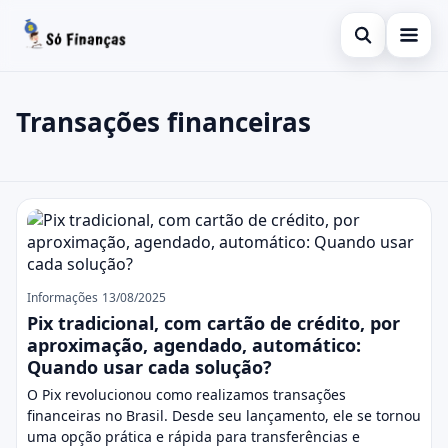
Abrir busca
Inicial
Transações financeiras
Buscar no site
Finanças
×
Buscar por:
Empréstimo
Transações financeiras
Pressione Enter para buscar ou ESC para fechar.
Informações
Investimentos
Informações
13/08/2025
Consignado
Pix tradicional, com cartão de crédito, por
aproximação, agendado, automático:
Pessoal
Quando usar cada solução?
O Pix revolucionou como realizamos transações
financeiras no Brasil. Desde seu lançamento, ele se tornou
uma opção prática e rápida para transferências e