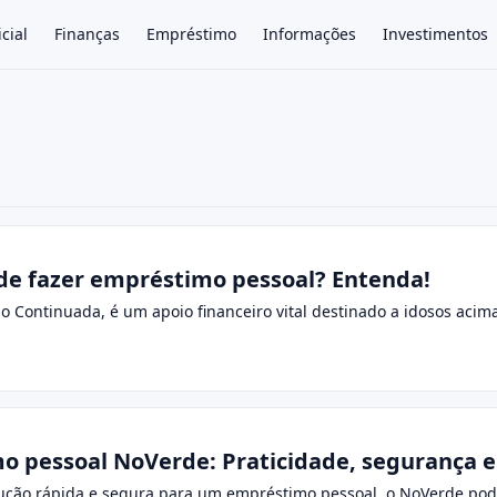
icial
Finanças
Empréstimo
Informações
Investimentos
×
e fazer empréstimo pessoal? Entenda!
ão Continuada, é um apoio financeiro vital destinado a idosos ac
 pessoal NoVerde: Praticidade, segurança e 
ução rápida e segura para um empréstimo pessoal, o NoVerde pode