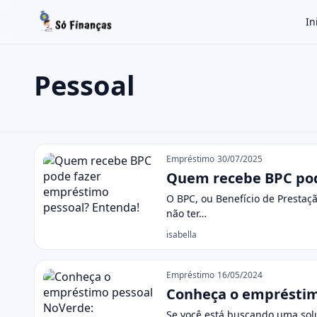
In
Pessoal
Buscar no site
Buscar por:
Pessoal
Pressione Enter para buscar ou ESC para fechar.
Empréstimo
30/07/2025
Quem recebe BPC pod
O BPC, ou Benefício de Prestaç
não ter…
isabella
Empréstimo
16/05/2024
Conheça o empréstimo
Se você está buscando uma sol