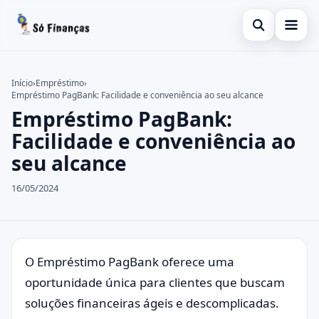
Abrir busca
Inicial
Início
›
Empréstimo
›
Empréstimo PagBank: Facilidade e conveniência ao seu alcance
Buscar no site
Finanças
×
Empréstimo PagBank:
Buscar por:
Empréstimo
Facilidade e conveniência ao
seu alcance
Pressione Enter para buscar ou ESC para fechar.
Informações
16/05/2024
Investimentos
Consignado
Pessoal
O Empréstimo PagBank oferece uma
oportunidade única para clientes que buscam
soluções financeiras ágeis e descomplicadas.