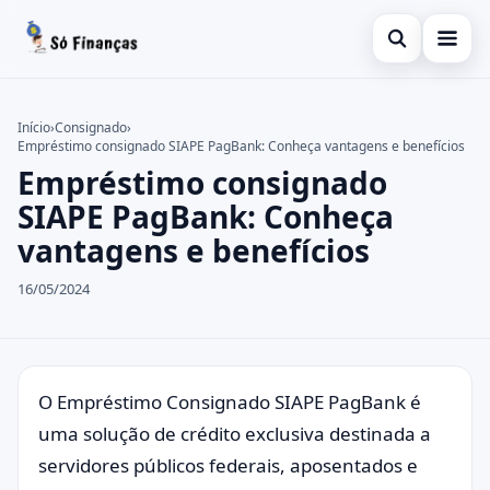
Abrir busca
Inicial
Início
›
Consignado
›
Empréstimo consignado SIAPE PagBank: Conheça vantagens e benefícios
Buscar no site
Finanças
×
Empréstimo consignado
Buscar por:
Empréstimo
SIAPE PagBank: Conheça
vantagens e benefícios
Pressione Enter para buscar ou ESC para fechar.
Informações
16/05/2024
Investimentos
Consignado
Pessoal
O Empréstimo Consignado SIAPE PagBank é
uma solução de crédito exclusiva destinada a
servidores públicos federais, aposentados e